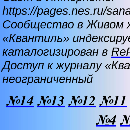
https://pages.nes.ru/sana
Сообщество
в Живом 
«Квантиль» индексиру
каталогизирован в
Re
Доступ к журналу «Кв
неограниченный
№14
№13
№12
№11
№4